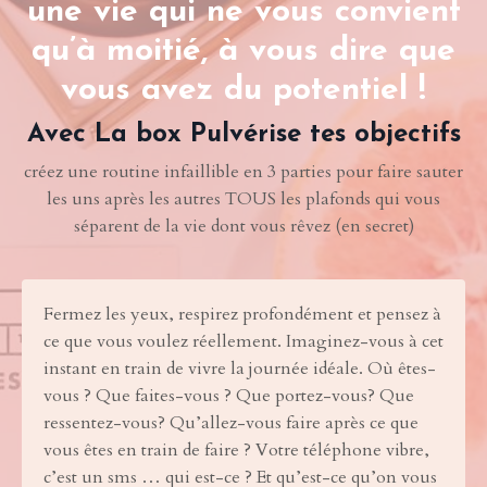
une vie qui ne vous convient
qu’à moitié, à vous dire que
vous avez du potentiel !
Avec La box Pulvérise tes objectifs
créez une routine infaillible en 3 parties pour faire sauter
les uns après les autres TOUS les plafonds qui vous
séparent de la vie dont vous rêvez (en secret)
Fermez les yeux, respirez profondément et pensez à
ce que vous voulez réellement. Imaginez-vous à cet
instant en train de vivre la journée idéale. Où êtes-
vous ? Que faites-vous ? Que portez-vous? Que
ressentez-vous? Qu’allez-vous faire après ce que
vous êtes en train de faire ? Votre téléphone vibre,
c’est un sms … qui est-ce ? Et qu’est-ce qu’on vous