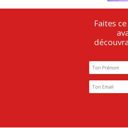
Faites c
av
découvra