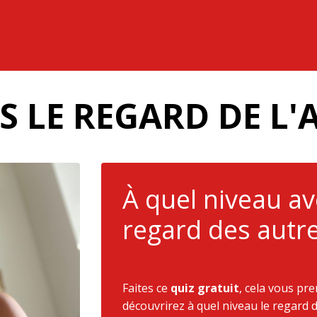
S LE REGARD DE L'
À quel niveau a
regard des autre
Faites ce
quiz gratuit
, cela vous pr
découvrirez à quel niveau le regard 