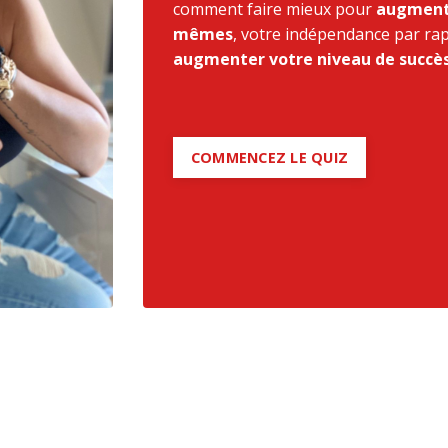
comment faire mieux pour
augmente
mêmes
, votre indépendance par rap
augmenter votre niveau de succès
COMMENCEZ LE QUIZ