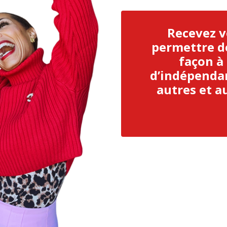
Recevez v
permettre de
façon à
d’indépendan
autres et 