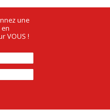
ennez une
 en
ur VOUS !